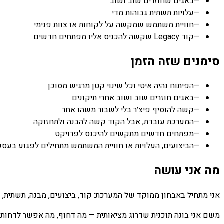
—
באגים שחוזרים שוב ושוב
—
עלויות תשתית גבוהות מדי
—
חוויית משתמש שמקשה על לקוחות או צוות פנימי
—
קוד Legacy שקשה להכניס אליו מפתחים חדשים
סימנים שזה הזמן
—
הפיתוח נהיה איטי וכל שינוי קטן מרגיש מסוכן
—
באגים חוזרים שוב ושוב אחרי תיקונים
—
קשה להוסיף פיצ׳ר בלי לשבור משהו אחר
—
המערכת עובדת, אבל הקוד קשה להבנה ולתחזוקה
—
מפתחים חדשים מתקשים להיכנס לפרויקט
—
הביצועים, העלויות או חוויית המשתמש מתחילים לפגוע בעסק
מה אני עושה
אני מתחיל באבחון ממוקד של המערכת: קוד, ביצועים, מבנה, תשתית, ת
משם אני בונה תוכנית שדרוג מציאותית — מה דחוף, מה אפשר לדחות, 