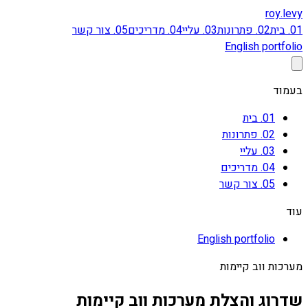
roy
.levy
01
.
בית
02
.
פתרונות
03
.
עליי
04
.
מדריכים
05
.
צור קשר
English portfolio
בעמוד
01
.
בית
02
.
פתרונות
03
.
עליי
04
.
מדריכים
05
.
צור קשר
עוד
English portfolio
מערכות ווב קיימות
שדרוג והצלת מערכות ווב קיימות